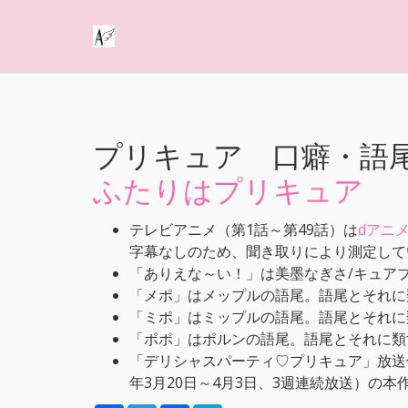
プリキュア 口癖・語
ふたりはプリキュア
テレビアニメ（第1話～第49話）は
dアニ
字幕なしのため、聞き取りにより測定して
「ありえな～い！」は美墨なぎさ/キュア
「メポ」はメップルの語尾。語尾とそれに
「ミポ」はミップルの語尾。語尾とそれに
「ポポ」はポルンの語尾。語尾とそれに類
「デリシャスパーティ♡プリキュア」放送
年3月20日～4月3日、3週連続放送）の