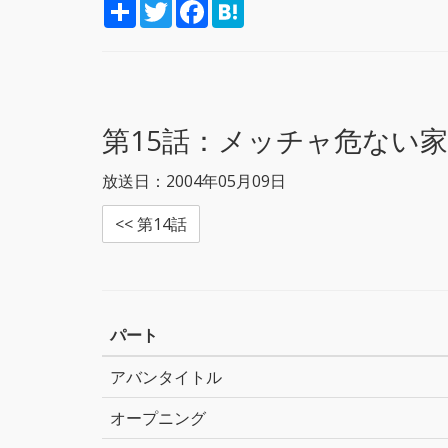
S
T
F
H
h
w
a
a
a
i
c
t
r
t
e
e
e
t
b
n
e
o
a
r
o
k
第15話：
メッチャ危ない家
放送日：2004年05月09日
<< 第14話
パート
アバンタイトル
オープニング