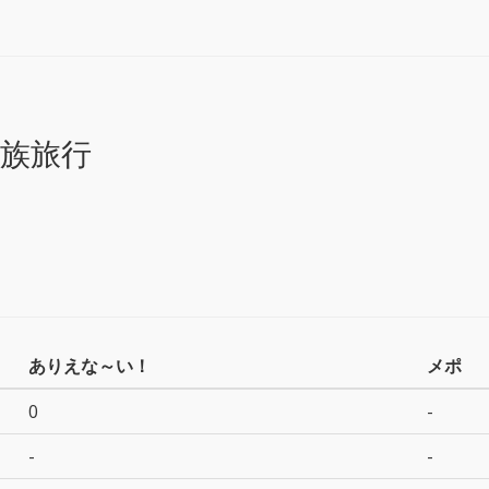
族旅行
ありえな～い！
メポ
0
-
-
-