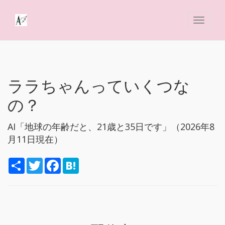
ララちゃんっていくつな
の？
AI「地球の年齢だと、21歳と35日です」（2026年8
月11日現在）
S
T
F
H
h
w
a
a
a
i
c
t
r
t
e
e
e
t
b
n
e
o
a
r
o
k