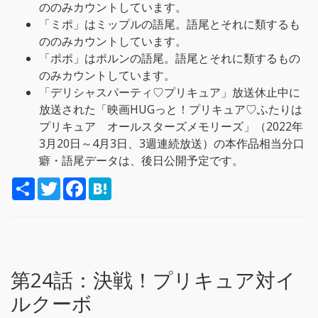
ののみカウントしています。
「ミポ」はミップルの語尾。語尾とそれに類するも
ののみカウントしています。
「ポポ」はポルンの語尾。語尾とそれに類するもの
のみカウントしています。
「デリシャスパーティ♡プリキュア」放送休止中に
放送された「映画HUGっと！プリキュア♡ふたりは
プリキュア オールスターズメモリーズ」（2022年
3月20日～4月3日、3週連続放送）の本作品相当分口
癖・語尾データは、後日公開予定です。
S
T
F
H
h
w
a
a
a
i
c
t
r
t
e
e
e
t
b
n
e
o
a
r
o
k
第24話：
決戦！プリキュア対イ
ルクーボ