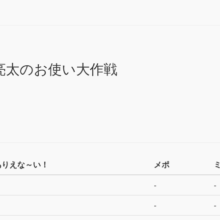
亮太のお使い大作戦
ありえな～い！
メポ
-
-
-
-