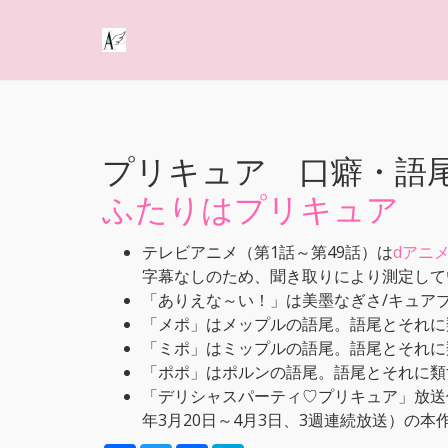
プリキュア 口癖・語
ふたりはプリキュア
テレビアニメ（第1話～第49話）は
dアニ
字幕なしのため、聞き取りにより測定して
「ありえな～い！」は美墨なぎさ/キュア
「メポ」はメップルの語尾。語尾とそれに
「ミポ」はミップルの語尾。語尾とそれに
「ポポ」はポルンの語尾。語尾とそれに類
「デリシャスパーティ♡プリキュア」放送
年3月20日～4月3日、3週連続放送）の