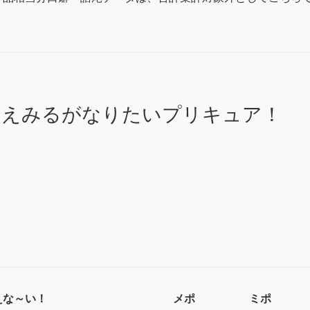
？えみるがなりたいプリキュア！
えな～い！
メポ
ミポ