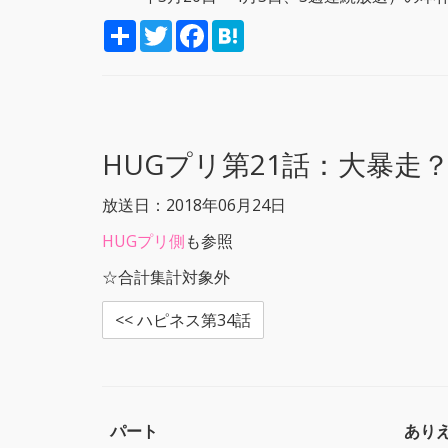
S
T
F
H
h
w
a
a
a
i
c
t
r
t
e
e
e
t
b
n
e
o
a
r
o
k
HUGプリ第21話：
大暴走
放送日：2018年06月24日
HUGプリ側
も参照
☆合計集計対象外
<< ハピネス第34話
パート
あり