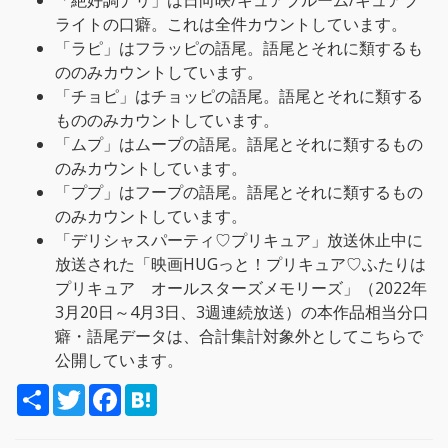
「絶好調ナリ」は日向咲/キュアブルーム/キュアブ
ライトの口癖。これは全件カウントしています。
「ラピ」はフラッピの語尾。語尾とそれに類するも
ののみカウントしています。
「チョピ」はチョッピの語尾。語尾とそれに類する
もののみカウントしています。
「ムプ」はムープの語尾。語尾とそれに類するもの
のみカウントしています。
「ププ」はフープの語尾。語尾とそれに類するもの
のみカウントしています。
「デリシャスパーティ♡プリキュア」放送休止中に
放送された「映画HUGっと！プリキュア♡ふたりは
プリキュア オールスターズメモリーズ」（2022年
3月20日～4月3日、3週連続放送）の本作品相当分口
癖・語尾データは、合計集計対象外としてこちらで
公開しています。
S
T
F
H
h
w
a
a
a
i
c
t
r
t
e
e