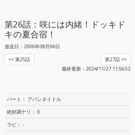
e
t
b
n
e
o
a
r
o
k
第26話：
咲には内緒！ドッキド
キの夏合宿！
放送日：2006年08月06日
<< 第25話
第27話 >>
最終更新：2024/11/27 11:56:52
アバンタイトル
0
-