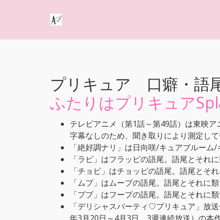
プリキュア 口癖・語
ふたりはプリキュアSplas
テレビアニメ（第1話～第49話）は東映アニメ
字幕なしのため、聞き取りにより測定して
「絶好調ナリ」は日向咲/キュアブルーム
「ラピ」はフラッピの語尾。語尾とそれに
「チョピ」はチョッピの語尾。語尾とそれ
「ムプ」はムープの語尾。語尾とそれに類
「ププ」はフープの語尾。語尾とそれに類
「デリシャスパーティ♡プリキュア」放送
年3月20日～4月3日、3週連続放送）の