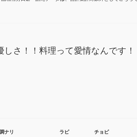
優しさ！！料理って愛情なんです！
調ナリ
ラピ
チョピ