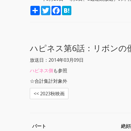
S
T
F
H
h
w
a
a
a
i
c
t
r
t
e
e
e
t
b
n
e
o
a
r
o
k
ハピネス第6話：
リボンの
放送日：2014年03月09日
ハピネス側
も参照
☆合計集計対象外
<< 2023秋映画
パート
絶好