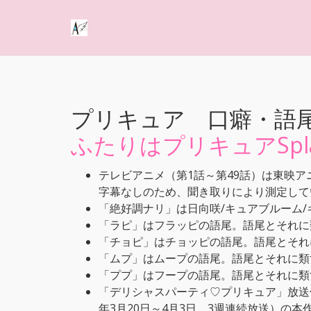
プリキュア 口癖・語
ふたりはプリキュアSplas
テレビアニメ（第1話～第49話）は東映アニメ
字幕なしのため、聞き取りにより測定して
「絶好調ナリ」は日向咲/キュアブルーム
「ラピ」はフラッピの語尾。語尾とそれに
「チョピ」はチョッピの語尾。語尾とそれ
「ムプ」はムープの語尾。語尾とそれに類
「ププ」はフープの語尾。語尾とそれに類
「デリシャスパーティ♡プリキュア」放送
年3月20日～4月3日、3週連続放送）の