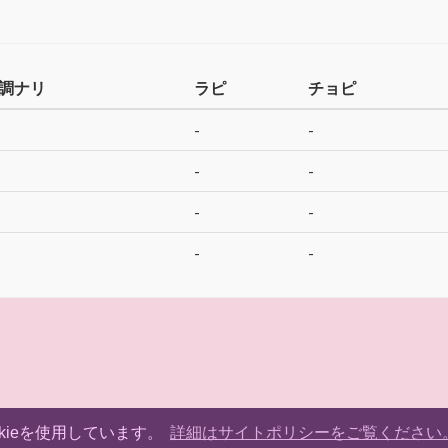
調ナリ
ラピ
チョピ
-
-
-
-
-
-
-
-
kieを使用しています。
詳細はサイトポリシーをご覧ください