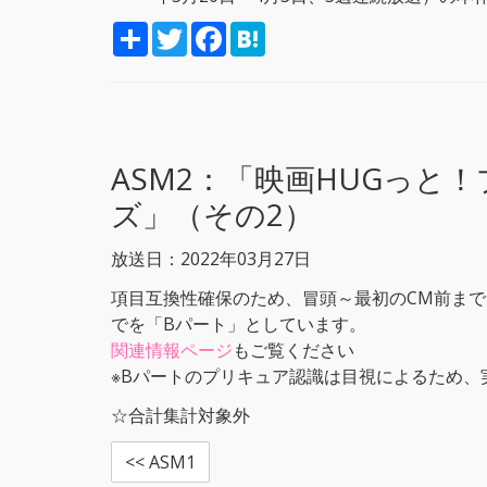
S
T
F
H
h
w
a
a
a
i
c
t
r
t
e
e
e
t
b
n
e
o
a
r
o
k
ASM2：
「映画HUGっと
ズ」（その2）
放送日：2022年03月27日
項目互換性確保のため、冒頭～最初のCM前まで
でを「Bパート」としています。
関連情報ページ
もご覧ください
※Bパートのプリキュア認識は目視によるため
☆合計集計対象外
<< ASM1