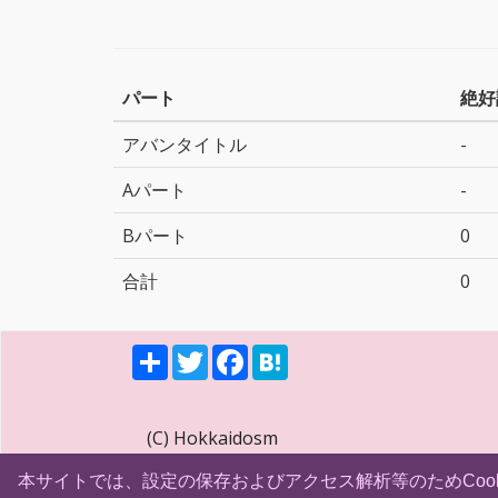
パート
絶好
アバンタイトル
-
Aパート
-
Bパート
0
合計
0
S
T
F
H
h
w
a
a
a
i
c
t
r
t
e
e
e
t
b
n
(C) Hokkaidosm
e
o
a
r
o
k
本サイトでは、設定の保存およびアクセス解析等のためCoo