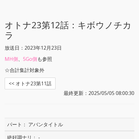
e
t
b
n
e
o
a
r
o
k
オトナ23第12話：
キボウノチカ
ラ
放送日：2023年12月23日
MH側
、
5Go側
も参照
☆合計集計対象外
<< オトナ23第11話
最終更新：2025/05/05 08:00:30
アバンタイトル
-