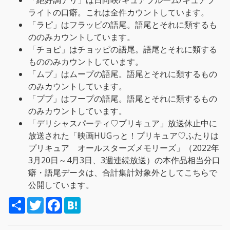
「絶好調ナリ」は日向咲/キュアブルーム/キュアブ
ライトの口癖。これは全件カウントしています。
「ラピ」はフラッピの語尾。語尾とそれに類するも
ののみカウントしています。
「チョピ」はチョッピの語尾。語尾とそれに類する
もののみカウントしています。
「ムプ」はムープの語尾。語尾とそれに類するもの
のみカウントしています。
「ププ」はフープの語尾。語尾とそれに類するもの
のみカウントしています。
「デリシャスパーティ♡プリキュア」放送休止中に
放送された「映画HUGっと！プリキュア♡ふたりは
プリキュア オールスターズメモリーズ」（2022年
3月20日～4月3日、3週連続放送）の本作品相当分口
癖・語尾データは、合計集計対象外としてこちらで
公開しています。
S
T
F
H
h
w
a
a
a
i
c
t
r
t
e
e