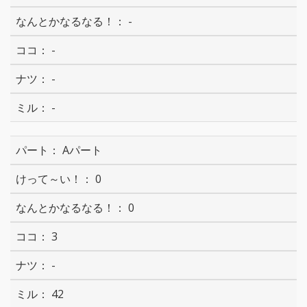
-
-
-
-
Aパート
0
0
3
-
42