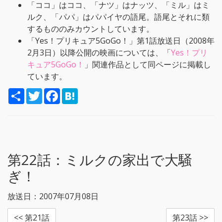
「ココ」はココ、「ナツ」はナッツ、「ミル」はミ
ルク、「パパ」はパパイヤの語尾。語尾とそれに類
するもののみカウントしています。
「Yes！プリキュア5GoGo！」第1話放送日（2008年
2月3日）以降公開の映画については、「
Yes！プリ
キュア5GoGo！
」関連作品として同ページに掲載し
ています。
S
T
F
H
h
w
a
a
a
i
c
t
r
t
e
e
e
t
b
n
e
o
a
r
o
k
第22話：
ミルクの家出で大騒
ぎ！
放送日：2007年07月08日
<< 第21話
第23話 >>