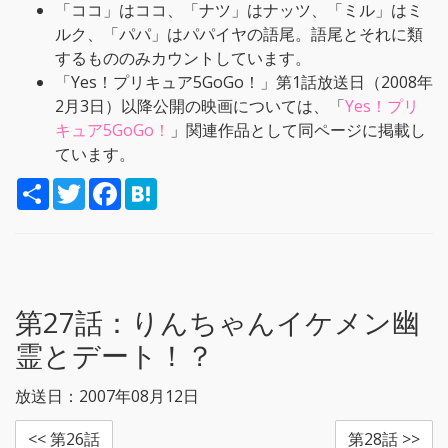
「ココ」はココ、「ナツ」はナッツ、「ミル」はミ
ルク、「パパ」はパパイヤの語尾。語尾とそれに類
するもののみカウントしています。
「Yes！プリキュア5GoGo！」第1話放送日（2008年
2月3日）以降公開の映画については、「
Yes！プリ
キュア5GoGo！
」関連作品として同ページに掲載し
ています。
S
T
F
H
h
w
a
a
a
i
c
t
r
t
e
e
e
t
b
n
e
o
a
r
o
k
第27話：
りんちゃんイケメン幽
霊とデート！？
放送日：2007年08月12日
<< 第26話
第28話 >>