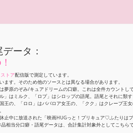
尾データ：
o！
メストア
配信版で測定しています。
います。そのため他のソースとは異なる場合があります。
は夢原のぞみ/キュアドリームの口癖。これは全件カウントし
ル」はミルク、「ロプ」はシロップの語尾。語尾とそれに類す
国王の、「ロロ」はババロア女王の、「クク」はクレープ王女
。
休止中に放送された「映画HUGっと！プリキュア♡ふたりはプ
本作品相当分口癖・語尾データは、合計集計対象外としてこちら