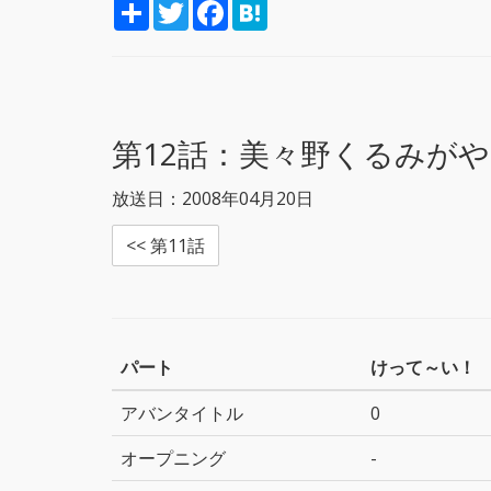
S
T
F
H
h
w
a
a
a
i
c
t
r
t
e
e
e
t
b
n
e
o
a
r
o
k
第12話：
美々野くるみがや
放送日：2008年04月20日
<< 第11話
パート
けって～い！
アバンタイトル
0
オープニング
-