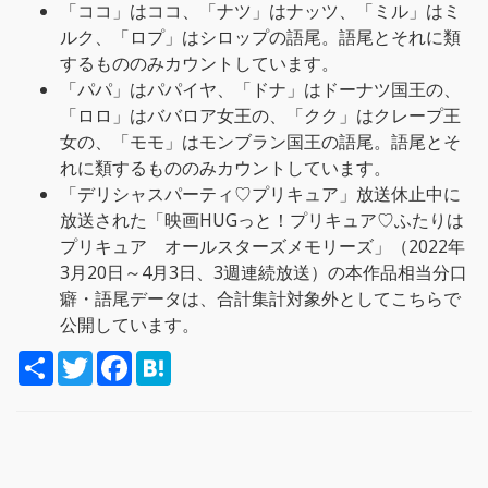
「ココ」はココ、「ナツ」はナッツ、「ミル」はミ
ルク、「ロプ」はシロップの語尾。語尾とそれに類
するもののみカウントしています。
「パパ」はパパイヤ、「ドナ」はドーナツ国王の、
「ロロ」はババロア女王の、「クク」はクレープ王
女の、「モモ」はモンブラン国王の語尾。語尾とそ
れに類するもののみカウントしています。
「デリシャスパーティ♡プリキュア」放送休止中に
放送された「映画HUGっと！プリキュア♡ふたりは
プリキュア オールスターズメモリーズ」（2022年
3月20日～4月3日、3週連続放送）の本作品相当分口
癖・語尾データは、合計集計対象外としてこちらで
公開しています。
S
T
F
H
h
w
a
a
a
i
c
t
r
t
e
e
e
t
b
n
e
o
a
r
o
k