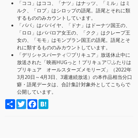
「ココ」はココ、「ナツ」はナッツ、「ミル」はミ
ルク、「ロプ」はシロップの語尾。語尾とそれに類
するもののみカウントしています。
「パパ」はパパイヤ、「ドナ」はドーナツ国王の、
「ロロ」はババロア女王の、「クク」はクレープ王
女の、「モモ」はモンブラン国王の語尾。語尾とそ
れに類するもののみカウントしています。
「デリシャスパーティ♡プリキュア」放送休止中に
放送された「映画HUGっと！プリキュア♡ふたりは
プリキュア オールスターズメモリーズ」（2022年
3月20日～4月3日、3週連続放送）の本作品相当分口
癖・語尾データは、合計集計対象外としてこちらで
公開しています。
S
T
F
H
h
w
a
a
a
i
c
t
r
t
e
e
e
t
b
n
e
o
a
r
o
k