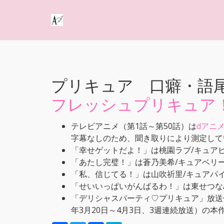
プリキュア 口癖・語
フレッシュプリキュア
テレビアニメ（第1話～第50話）は
dアニ
字幕なしのため、聞き取りにより測定して
「幸せゲットだよ！」は桃園ラブ/キュア
「あたし完璧！」は蒼乃美希/キュアベリ
「私、信じてる！」は山吹祈里/キュアパ
「せいいっぱいがんばるわ！」は東せつな
「デリシャスパーティ♡プリキュア」放送
年3月20日～4月3日、3週連続放送）の