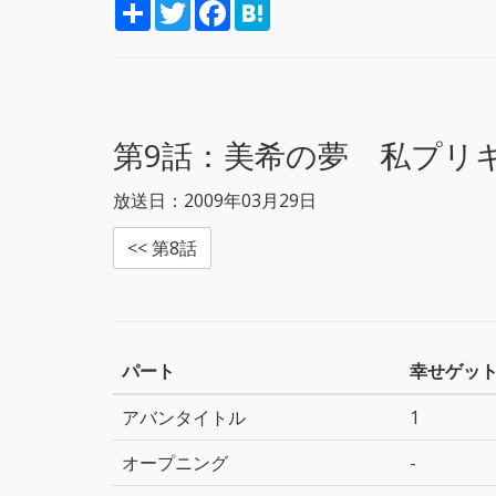
S
T
F
H
h
w
a
a
a
i
c
t
r
t
e
e
e
t
b
n
e
o
a
r
o
k
第9話：
美希の夢 私プリ
放送日：2009年03月29日
<< 第8話
パート
幸せゲッ
アバンタイトル
1
オープニング
-