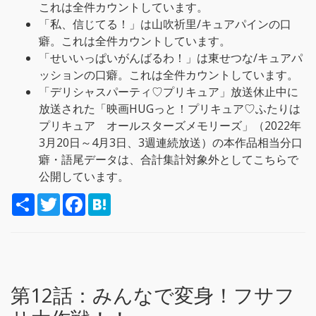
これは全件カウントしています。
「私、信じてる！」は山吹祈里/キュアパインの口
癖。これは全件カウントしています。
「せいいっぱいがんばるわ！」は東せつな/キュアパ
ッションの口癖。これは全件カウントしています。
「デリシャスパーティ♡プリキュア」放送休止中に
放送された「映画HUGっと！プリキュア♡ふたりは
プリキュア オールスターズメモリーズ」（2022年
3月20日～4月3日、3週連続放送）の本作品相当分口
癖・語尾データは、合計集計対象外としてこちらで
公開しています。
S
T
F
H
h
w
a
a
a
i
c
t
r
t
e
e
e
t
b
n
e
o
a
r
o
k
第12話：
みんなで変身！フサフ