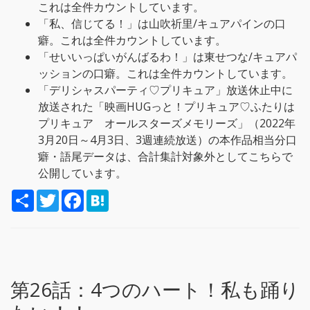
これは全件カウントしています。
「私、信じてる！」は山吹祈里/キュアパインの口
癖。これは全件カウントしています。
「せいいっぱいがんばるわ！」は東せつな/キュアパ
ッションの口癖。これは全件カウントしています。
「デリシャスパーティ♡プリキュア」放送休止中に
放送された「映画HUGっと！プリキュア♡ふたりは
プリキュア オールスターズメモリーズ」（2022年
3月20日～4月3日、3週連続放送）の本作品相当分口
癖・語尾データは、合計集計対象外としてこちらで
公開しています。
S
T
F
H
h
w
a
a
a
i
c
t
r
t
e
e
e
t
b
n
e
o
a
r
o
k
第26話：
4つのハート！私も踊り