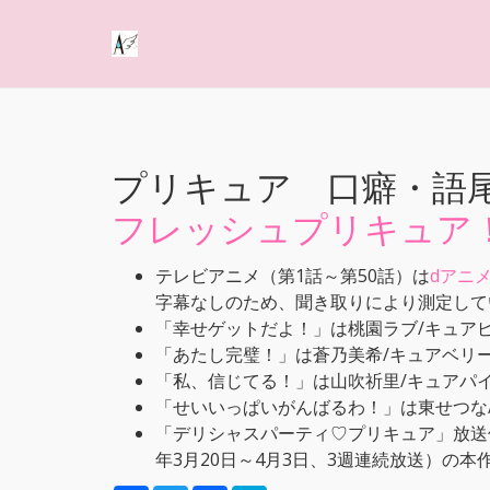
プリキュア 口癖・語
フレッシュプリキュア
テレビアニメ（第1話～第50話）は
dアニ
字幕なしのため、聞き取りにより測定して
「幸せゲットだよ！」は桃園ラブ/キュア
「あたし完璧！」は蒼乃美希/キュアベリ
「私、信じてる！」は山吹祈里/キュアパ
「せいいっぱいがんばるわ！」は東せつな
「デリシャスパーティ♡プリキュア」放送
年3月20日～4月3日、3週連続放送）の