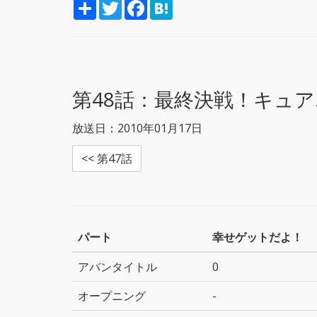
S
T
F
H
h
w
a
a
a
i
c
t
r
t
e
e
e
t
b
n
e
o
a
r
o
k
第48話：
最終決戦！キュア
放送日：2010年01月17日
<< 第47話
パート
幸せゲットだよ！
アバンタイトル
0
オープニング
-