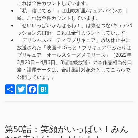
これは全件カウントしています。
「私、信じてる！」は山吹祈里/キュアパインの口
癖。これは全件カウントしています。
「せいいっぱいがんばるわ！」は東せつな/キュアパ
ッションの口癖。これは全件カウントしています。
「デリシャスパーティ♡プリキュア」放送休止中に
放送された「映画HUGっと！プリキュア♡ふたりは
プリキュア オールスターズメモリーズ」（2022年
3月20日～4月3日、3週連続放送）の本作品相当分口
癖・語尾データは、合計集計対象外としてこちらで
公開しています。
S
T
F
H
h
w
a
a
a
i
c
t
r
t
e
e
e
t
b
n
e
o
a
r
o
k
第50話：
笑顔がいっぱい！みん