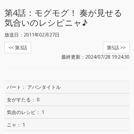
r
o
k
第4話：
モグモグ！ 奏が見せる
気合いのレシピニャ♪
放送日：2011年02月27日
<< 第3話
第5話 >>
最終更新：2024/07/28 19:24:30
アバンタイトル
0
1
1