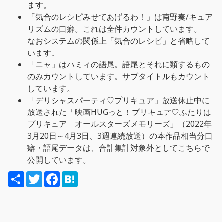
ます。
「気合のレシピみせてあげるわ！」は南野奏/キュア
リズムの口癖。これは全件カウントしています。
なおシステムの関係上「気合のレシピ」と省略して
います。
「ニャ」はハミィの語尾。語尾とそれに類するもの
のみカウントしています。サブタイトルもカウント
しています。
「デリシャスパーティ♡プリキュア」放送休止中に
放送された「映画HUGっと！プリキュア♡ふたりは
プリキュア オールスターズメモリーズ」（2022年
3月20日～4月3日、3週連続放送）の本作品相当分口
癖・語尾データは、合計集計対象外としてこちらで
公開しています。
S
T
F
H
h
w
a
a
a
i
c
t
r
t
e
e
e
t
b
n
e
o
a