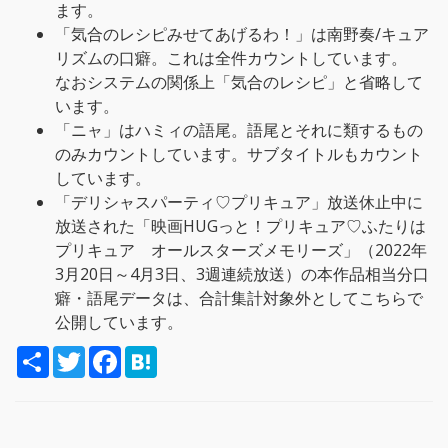
ます。
「気合のレシピみせてあげるわ！」は南野奏/キュア
リズムの口癖。これは全件カウントしています。
なおシステムの関係上「気合のレシピ」と省略して
います。
「ニャ」はハミィの語尾。語尾とそれに類するもの
のみカウントしています。サブタイトルもカウント
しています。
「デリシャスパーティ♡プリキュア」放送休止中に
放送された「映画HUGっと！プリキュア♡ふたりは
プリキュア オールスターズメモリーズ」（2022年
3月20日～4月3日、3週連続放送）の本作品相当分口
癖・語尾データは、合計集計対象外としてこちらで
公開しています。
S
T
F
H
h
w
a
a
a
i
c
t
r
t
e
e
e
t
b
n
e
o
a