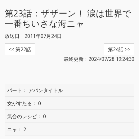
r
o
k
第23話：
ザザーン！ 涙は世界で
一番ちいさな海ニャ
放送日：2011年07月24日
<< 第22話
第24話 >>
最終更新：2024/07/28 19:24:30
アバンタイトル
0
0
2