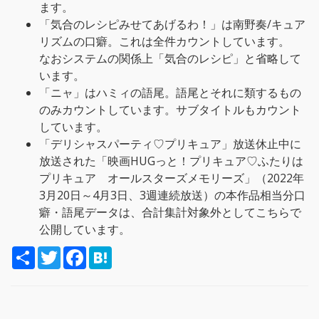
ます。
「気合のレシピみせてあげるわ！」は南野奏/キュア
リズムの口癖。これは全件カウントしています。
なおシステムの関係上「気合のレシピ」と省略して
います。
「ニャ」はハミィの語尾。語尾とそれに類するもの
のみカウントしています。サブタイトルもカウント
しています。
「デリシャスパーティ♡プリキュア」放送休止中に
放送された「映画HUGっと！プリキュア♡ふたりは
プリキュア オールスターズメモリーズ」（2022年
3月20日～4月3日、3週連続放送）の本作品相当分口
癖・語尾データは、合計集計対象外としてこちらで
公開しています。
S
T
F
H
h
w
a
a
a
i
c
t
r
t
e
e
e
t
b
n
e
o
a