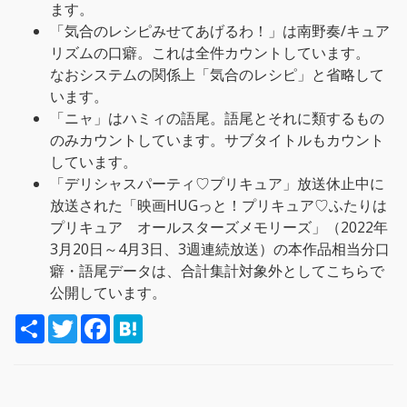
ます。
「気合のレシピみせてあげるわ！」は南野奏/キュア
リズムの口癖。これは全件カウントしています。
なおシステムの関係上「気合のレシピ」と省略して
います。
「ニャ」はハミィの語尾。語尾とそれに類するもの
のみカウントしています。サブタイトルもカウント
しています。
「デリシャスパーティ♡プリキュア」放送休止中に
放送された「映画HUGっと！プリキュア♡ふたりは
プリキュア オールスターズメモリーズ」（2022年
3月20日～4月3日、3週連続放送）の本作品相当分口
癖・語尾データは、合計集計対象外としてこちらで
公開しています。
S
T
F
H
h
w
a
a
a
i
c
t
r
t
e
e
e
t
b
n
e
o
a