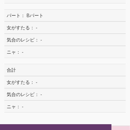
Bパート
-
-
-
合計
-
-
-