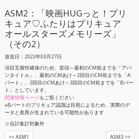
r
o
k
ASM2：
「映画HUGっと！プリ
キュア♡ふたりはプリキュア
オールスターズメモリーズ」
（その2）
放送日：2022年03月27日
項目互換性確保のため、冒頭～最初のCM前までを「アバ
ンタイトル」、最初のCMあけ～2回目のCM前までを「A
パート」、2回目のCMあけ～3回目のCM前までを「Bパー
ト」としています。
関連情報ページ
もご覧ください
※Bパートのプリキュア認識は目視によるため、実際のデ
ータと差異が生まれている可能性があります
☆合計集計対象外
<< ASM1
ASM3 >>