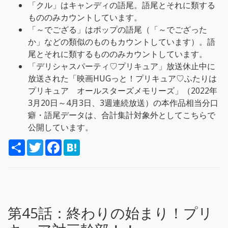
「クル」はキャンディの語尾。語尾とそれに類する
もののみカウントしています。
「～でござる」はポップの語尾（「～でござった
か」などの類似のものもカウントしています）。語
尾とそれに類するもののみカウントしています。
「デリシャスパーティ♡プリキュア」放送休止中に
放送された「映画HUGっと！プリキュア♡ふたりは
プリキュア オールスターズメモリーズ」（2022年
3月20日～4月3日、3週連続放送）の本作品相当分口
癖・語尾データは、合計集計対象外としてこちらで
公開しています。
S
T
F
H
h
w
a
a
a
i
c
t
r
t
e
e
e
t
b
n
e
o
a
r
o
k
第45話：
終わりの始まり！プリ