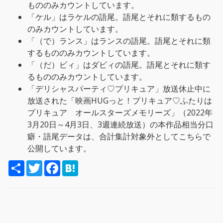
もののみカウントしています。
「ケル」はラケルの語尾。語尾とそれに類するもの
のみカウントしています。
「（で）ランス」はランスの語尾。語尾とそれに類
するもののみカウントしています。
「（だ）ビィ」はダビィの語尾。語尾とそれに類す
るもののみカウントしています。
「デリシャスパーティ♡プリキュア」放送休止中に
放送された「映画HUGっと！プリキュア♡ふたりは
プリキュア オールスターズメモリーズ」（2022年
3月20日～4月3日、3週連続放送）の本作品相当分口
癖・語尾データは、合計集計対象外としてこちらで
公開しています。
S
T
F
H
h
w
a
a
a
i
c
t
r
t
e
e
e
t
b
n
e
o
a
r
o
k