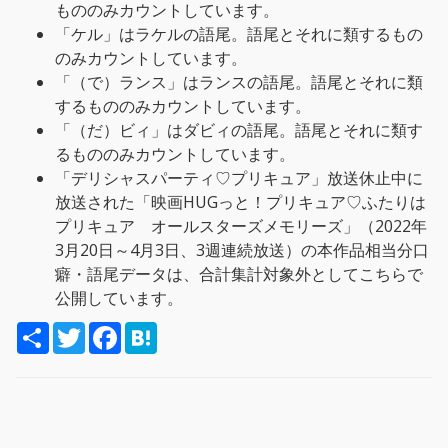
もののみカウントしています。
「ケル」はラケルの語尾。語尾とそれに類するもの
のみカウントしています。
「（で）ランス」はランスの語尾。語尾とそれに類
するもののみカウントしています。
「（だ）ビィ」はダビィの語尾。語尾とそれに類す
るもののみカウントしています。
「デリシャスパーティ♡プリキュア」放送休止中に
放送された「映画HUGっと！プリキュア♡ふたりは
プリキュア オールスターズメモリーズ」（2022年
3月20日～4月3日、3週連続放送）の本作品相当分口
癖・語尾データは、合計集計対象外としてこちらで
公開しています。
S
T
F
H
h
w
a
a
a
i
c
t
r
t
e
e
e
t
b
n
e
o
a
r
o
k