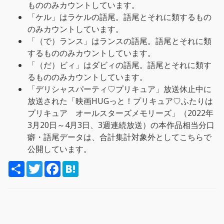
もののみカウントしています。
「ケル」はラケルの語尾。語尾とそれに類するもの
のみカウントしています。
「（で）ランス」はランスの語尾。語尾とそれに類
するもののみカウントしています。
「（だ）ビィ」はダビィの語尾。語尾とそれに類す
るもののみカウントしています。
「デリシャスパーティ♡プリキュア」放送休止中に
放送された「映画HUGっと！プリキュア♡ふたりは
プリキュア オールスターズメモリーズ」（2022年
3月20日～4月3日、3週連続放送）の本作品相当分口
癖・語尾データは、合計集計対象外としてこちらで
公開しています。
S
T
F
H
h
w
a
a
a
i
c
t
r
t
e
e
e
t
b
n
e
o
a
r
o
k