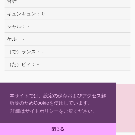
合計
0
-
-
-
-
S
T
F
H
h
w
a
a
本サイトでは、設定の保存およびアクセス解
a
i
c
t
析等のためCookieを使用しています。
r
t
e
e
(C) Hokkaidosm
e
t
b
n
詳細はサイトポリシーをご覧ください。
e
o
a
r
o
k
閉じる