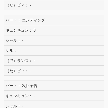
-
エンディング
0
-
-
-
-
次回予告
-
-