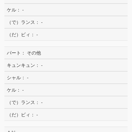
-
-
-
その他
-
-
-
-
-