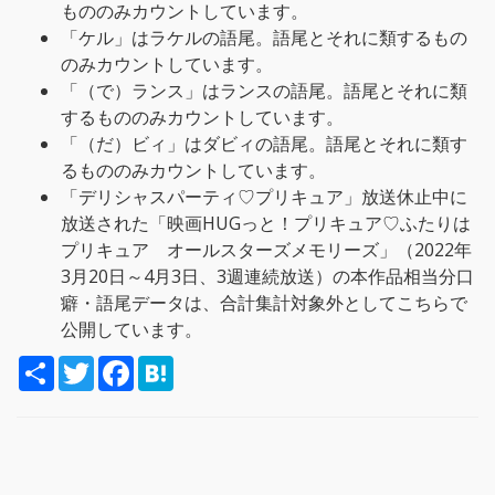
もののみカウントしています。
「ケル」はラケルの語尾。語尾とそれに類するもの
のみカウントしています。
「（で）ランス」はランスの語尾。語尾とそれに類
するもののみカウントしています。
「（だ）ビィ」はダビィの語尾。語尾とそれに類す
るもののみカウントしています。
「デリシャスパーティ♡プリキュア」放送休止中に
放送された「映画HUGっと！プリキュア♡ふたりは
プリキュア オールスターズメモリーズ」（2022年
3月20日～4月3日、3週連続放送）の本作品相当分口
癖・語尾データは、合計集計対象外としてこちらで
公開しています。
S
T
F
H
h
w
a
a
a
i
c
t
r
t
e
e
e
t
b
n
e
o
a
r
o
k