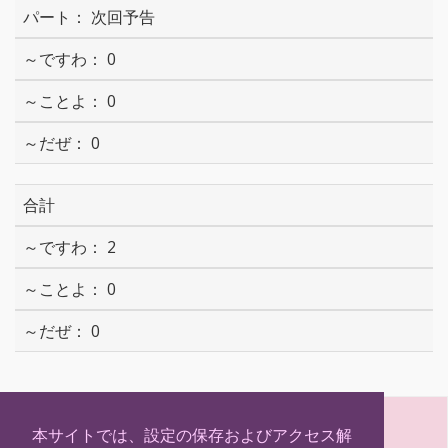
次回予告
0
0
0
合計
2
0
0
S
T
F
H
h
w
a
a
本サイトでは、設定の保存およびアクセス解