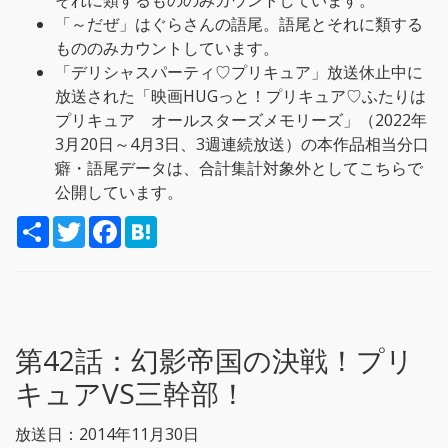
それに類するもののみカウントしています。
「～だぜ」はぐらさんの語尾。語尾とそれに類する
もののみカウントしています。
「デリシャスパーティ♡プリキュア」放送休止中に
放送された「映画HUGっと！プリキュア♡ふたりは
プリキュア オールスターズメモリーズ」（2022年
3月20日～4月3日、3週連続放送）の本作品相当分口
癖・語尾データは、合計集計対象外としてこちらで
公開しています。
S
T
F
H
h
w
a
a
a
i
c
t
r
t
e
e
e
t
b
n
e
o
a
r
o
k
第42話：
幻影帝国の決戦！プリ
キュアVS三幹部！
放送日：2014年11月30日