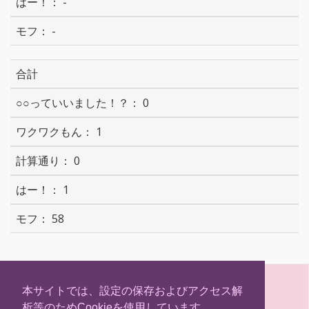
-
-
合計
0
1
0
1
58
S
T
F
H
h
w
a
a
本サイトでは、設定の保存およびアクセス解
a
i
c
t
析等のためCookieを使用しています。