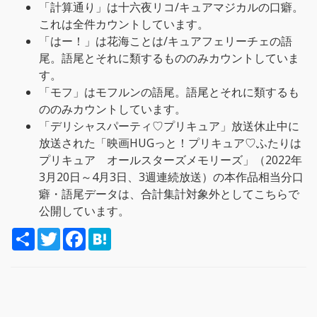
「計算通り」は十六夜リコ/キュアマジカルの口癖。
これは全件カウントしています。
「はー！」は花海ことは/キュアフェリーチェの語
尾。語尾とそれに類するもののみカウントしていま
す。
「モフ」はモフルンの語尾。語尾とそれに類するも
ののみカウントしています。
「デリシャスパーティ♡プリキュア」放送休止中に
放送された「映画HUGっと！プリキュア♡ふたりは
プリキュア オールスターズメモリーズ」（2022年
3月20日～4月3日、3週連続放送）の本作品相当分口
癖・語尾データは、合計集計対象外としてこちらで
公開しています。
S
T
F
H
h
w
a
a
a
i
c
t
r
t
e
e
e
t
b
n
e
o
a
r
o
k