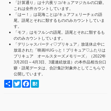
「計算通り」は十六夜リコ/キュアマジカルの口癖。
これは全件カウントしています。
「はー！」は花海ことは/キュアフェリーチェの語
尾。語尾とそれに類するもののみカウントしていま
す。
「モフ」はモフルンの語尾。語尾とそれに類するも
ののみカウントしています。
「デリシャスパーティ♡プリキュア」放送休止中に
放送された「映画HUGっと！プリキュア♡ふたりは
プリキュア オールスターズメモリーズ」（2022年
3月20日～4月3日、3週連続放送）の本作品相当分口
癖・語尾データは、合計集計対象外としてこちらで
公開しています。
S
T
F
H
h
w
a
a
a
i
c
t
r
t
e
e
e
t
b
n
e
o
a
r
o
k