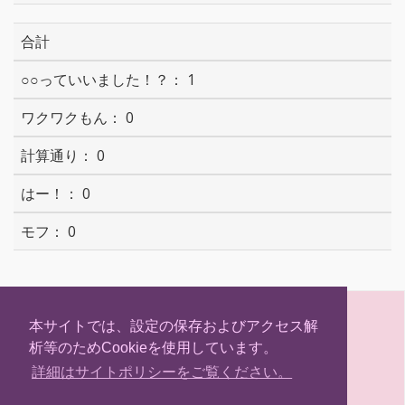
合計
1
0
0
0
0
S
T
F
H
h
w
a
a
本サイトでは、設定の保存およびアクセス解
a
i
c
t
析等のためCookieを使用しています。
r
t
e
e
(C) Hokkaidosm
e
t
b
n
詳細はサイトポリシーをご覧ください。
e
o
a
r
o