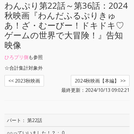
わんぷり第22話～第36話：
2024
秋映画『わんだふるぷりきゅ
あ！ざ・むーびー！ドキドキ♡
ゲームの世界で大冒険！』告知
映像
ひろプリ側
も参照
☆合計集計対象外
<< 2023秋映画
2024秋映画【本編】 >>
最終更新：2024/10/13 09:02:21
第22話
0