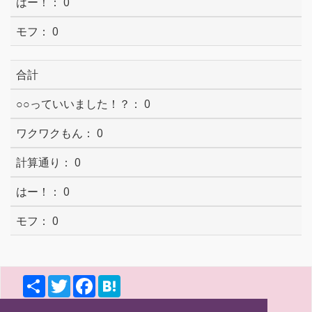
0
0
合計
0
0
0
0
0
S
T
F
H
h
w
a
a
a
i
c
t