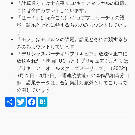
「計算通り」は十六夜リコ/キュアマジカルの口癖。
これは全件カウントしています。
「はー！」は花海ことは/キュアフェリーチェの語
尾。語尾とそれに類するもののみカウントしていま
す。
「モフ」はモフルンの語尾。語尾とそれに類するも
ののみカウントしています。
「デリシャスパーティ♡プリキュア」放送休止中に
放送された「映画HUGっと！プリキュア♡ふたりは
プリキュア オールスターズメモリーズ」（2022年
3月20日～4月3日、3週連続放送）の本作品相当分口
癖・語尾データは、合計集計対象外としてこちらで
公開しています。
S
T
F
H
h
w
a
a
a
i
c
t
r
t
e
e
e
t
b
n
e
o
a
r
o
k