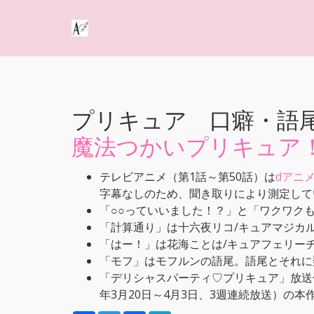
プリキュア 口癖・語
魔法つかいプリキュア
テレビアニメ（第1話～第50話）は
dアニ
字幕なしのため、聞き取りにより測定して
「○○っていいました！？」と「ワクワク
「計算通り」は十六夜リコ/キュアマジカ
「はー！」は花海ことは/キュアフェリー
「モフ」はモフルンの語尾。語尾とそれに
「デリシャスパーティ♡プリキュア」放送
年3月20日～4月3日、3週連続放送）の