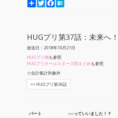
S
T
F
H
h
w
a
a
a
i
c
t
r
t
e
e
e
t
b
n
e
o
a
r
o
k
HUGプリ第37話：
未来へ
放送日：2018年10月21日
HUGプリ側
も参照
HUGプリオールスターズ回まとめ
も参照
☆合計集計対象外
<< HUGプリ第36話
パート
○○っていいました！？