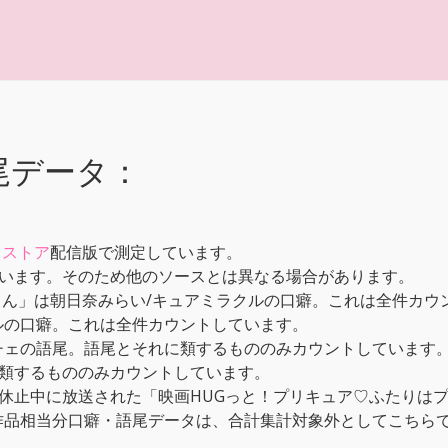
尾データ：
！
メストア
配信版で測定しています。
います。そのため他のソースとは異なる場合があります。
もん」は朝日奈みらい/キュアミラクルの口癖。これは全件カウ
ルの口癖。これは全件カウントしています。
チェの語尾。語尾とそれに類するもののみカウントしています
類するもののみカウントしています。
休止中に放送された「映画HUGっと！プリキュア♡ふたりはプ
本作品相当分口癖・語尾データは、合計集計対象外としてこちら