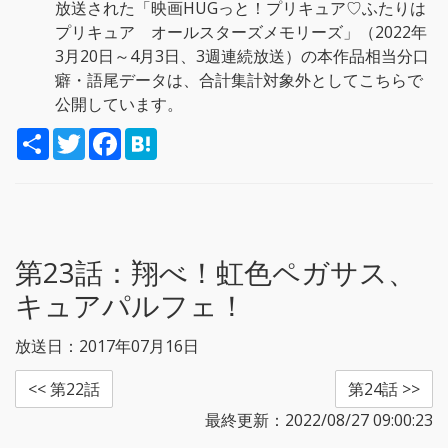
放送された「映画HUGっと！プリキュア♡ふたりは
プリキュア オールスターズメモリーズ」（2022年
3月20日～4月3日、3週連続放送）の本作品相当分口
癖・語尾データは、合計集計対象外としてこちらで
公開しています。
S
T
F
H
h
w
a
a
a
i
c
t
r
t
e
e
e
t
b
n
e
o
a
r
o
k
第23話：
翔べ！虹色ペガサス、
キュアパルフェ！
放送日：2017年07月16日
<< 第22話
第24話 >>
最終更新：2022/08/27 09:00:23