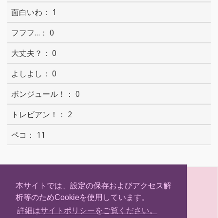
1
0
0
0
0
2
11
S
T
F
H
h
w
a
a
本サイトでは、設定の保存およびアクセス解
a
i
c
t
析等のためCookieを使用しています。
r
t
e
e
(C) Hokkaidosm
e
t
b
n
詳細はサイトポリシーをご覧ください。
e
o
a