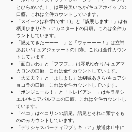
「ホイップ・ステップ・ジャーンプ！」と「キラっ
とひらめいた！」は宇佐美いちか/キュアホイップの
口癖。これは全件カウントしています。
「スイーツは科学(です！)」と「説明します！」は有
栖川ひまり/キュアカスタードの口癖。これは全件カ
ウントしています。
「燃えてきたーーー！」と「ウォーーー！」は立神
あおい/キュアジェラートの口癖。これは全件カウン
トしています。
「面白いわ」と「フフフ…」は琴爪ゆかり/キュアマ
カロンの口癖。これは全件カウントしています。
「大丈夫？」と「よしよし」は剣城あきら/キュアシ
ョコラの口癖。これは全件カウントしています。
「ボンジュール！」と「トレビアン！」はキラ星シ
エル/キュアパルフェの口癖。これは全件カウントし
ています。
「ペコ」はペコリンの語尾。語尾とそれに類するも
ののみカウントしています。
「デリシャスパーティ♡プリキュア」放送休止中に