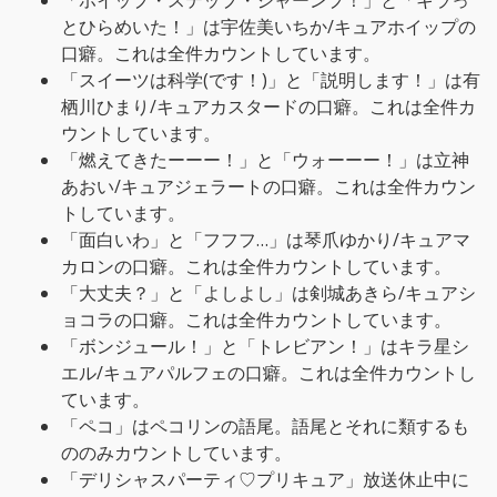
「ホイップ・ステップ・ジャーンプ！」と「キラっ
とひらめいた！」は宇佐美いちか/キュアホイップの
口癖。これは全件カウントしています。
「スイーツは科学(です！)」と「説明します！」は有
栖川ひまり/キュアカスタードの口癖。これは全件カ
ウントしています。
「燃えてきたーーー！」と「ウォーーー！」は立神
あおい/キュアジェラートの口癖。これは全件カウン
トしています。
「面白いわ」と「フフフ…」は琴爪ゆかり/キュアマ
カロンの口癖。これは全件カウントしています。
「大丈夫？」と「よしよし」は剣城あきら/キュアシ
ョコラの口癖。これは全件カウントしています。
「ボンジュール！」と「トレビアン！」はキラ星シ
エル/キュアパルフェの口癖。これは全件カウントし
ています。
「ペコ」はペコリンの語尾。語尾とそれに類するも
ののみカウントしています。
「デリシャスパーティ♡プリキュア」放送休止中に