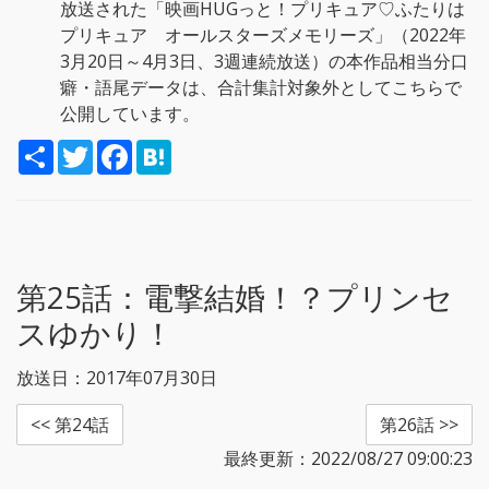
放送された「映画HUGっと！プリキュア♡ふたりは
プリキュア オールスターズメモリーズ」（2022年
3月20日～4月3日、3週連続放送）の本作品相当分口
癖・語尾データは、合計集計対象外としてこちらで
公開しています。
S
T
F
H
h
w
a
a
a
i
c
t
r
t
e
e
e
t
b
n
e
o
a
r
o
k
第25話：
電撃結婚！？プリンセ
スゆかり！
放送日：2017年07月30日
<< 第24話
第26話 >>
最終更新：2022/08/27 09:00:23