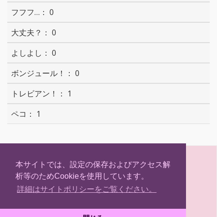
0
0
0
0
1
1
S
T
F
H
h
w
a
a
本サイトでは、設定の保存およびアクセス解
a
i
c
t
析等のためCookieを使用しています。
r
t
e
e
(C) Hokkaidosm
e
t
b
n
詳細はサイトポリシーをご覧ください。
e
o
a
r
o
k