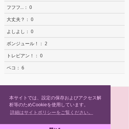
0
0
0
2
0
6
S
T
F
H
h
w
a
a
本サイトでは、設定の保存およびアクセス解
a
i
c
t
析等のためCookieを使用しています。
r
t
e
e
(C) Hokkaidosm
e
t
b
n
詳細はサイトポリシーをご覧ください。
e
o
a
r
o
k