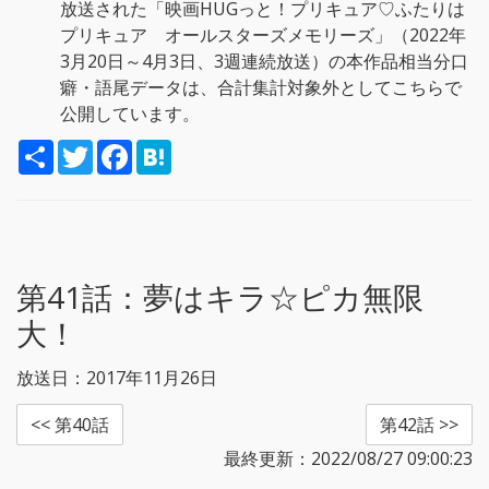
放送された「映画HUGっと！プリキュア♡ふたりは
プリキュア オールスターズメモリーズ」（2022年
3月20日～4月3日、3週連続放送）の本作品相当分口
癖・語尾データは、合計集計対象外としてこちらで
公開しています。
S
T
F
H
h
w
a
a
a
i
c
t
r
t
e
e
e
t
b
n
e
o
a
r
o
k
第41話：
夢はキラ☆ピカ無限
大！
放送日：2017年11月26日
<< 第40話
第42話 >>
最終更新：2022/08/27 09:00:23