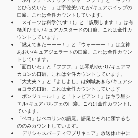
「ホイップ・ステップ・ジャーンプ！」と「キラっ
とひらめいた！」は宇佐美いちか/キュアホイップの
口癖。これは全件カウントしています。
「スイーツは科学(です！)」と「説明します！」は有
栖川ひまり/キュアカスタードの口癖。これは全件カ
ウントしています。
「燃えてきたーーー！」と「ウォーーー！」は立神
あおい/キュアジェラートの口癖。これは全件カウン
トしています。
「面白いわ」と「フフフ…」は琴爪ゆかり/キュアマ
カロンの口癖。これは全件カウントしています。
「大丈夫？」と「よしよし」は剣城あきら/キュアシ
ョコラの口癖。これは全件カウントしています。
「ボンジュール！」と「トレビアン！」はキラ星シ
エル/キュアパルフェの口癖。これは全件カウントし
ています。
「ペコ」はペコリンの語尾。語尾とそれに類するも
ののみカウントしています。
「デリシャスパーティ♡プリキュア」放送休止中に