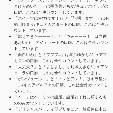
「ホイップ・ステップ・ジャーンプ！」と「キラっ
とひらめいた！」は宇佐美いちか/キュアホイップの
口癖。これは全件カウントしています。
「スイーツは科学(です！)」と「説明します！」は有
栖川ひまり/キュアカスタードの口癖。これは全件カ
ウントしています。
「燃えてきたーーー！」と「ウォーーー！」は立神
あおい/キュアジェラートの口癖。これは全件カウン
トしています。
「面白いわ」と「フフフ…」は琴爪ゆかり/キュアマ
カロンの口癖。これは全件カウントしています。
「大丈夫？」と「よしよし」は剣城あきら/キュアシ
ョコラの口癖。これは全件カウントしています。
「ボンジュール！」と「トレビアン！」はキラ星シ
エル/キュアパルフェの口癖。これは全件カウントし
ています。
「ペコ」はペコリンの語尾。語尾とそれに類するも
ののみカウントしています。
「デリシャスパーティ♡プリキュア」放送休止中に