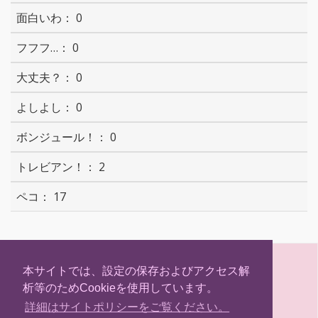
0
0
0
0
0
2
17
S
T
F
H
h
w
a
a
本サイトでは、設定の保存およびアクセス解
a
i
c
t
析等のためCookieを使用しています。
r
t
e
e
(C) Hokkaidosm
e
t
b
n
詳細はサイトポリシーをご覧ください。
e
o
a