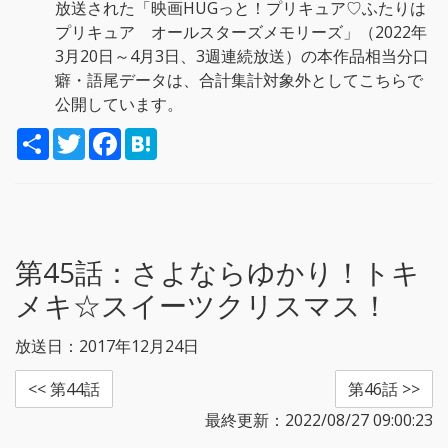
放送された「映画HUGっと！プリキュア♡ふたりは
プリキュア オールスターズメモリーズ」（2022年
3月20日～4月3日、3週連続放送）の本作品相当分口
癖・語尾データは、合計集計対象外としてこちらで
公開しています。
S
T
F
H
h
w
a
a
a
i
c
t
r
t
e
e
e
t
b
n
e
o
a
r
o
k
第45話：
さよならゆかり！トキ
メキ☆スイーツクリスマス！
放送日：2017年12月24日
<< 第44話
第46話 >>
最終更新：2022/08/27 09:00:23