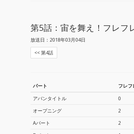
r
t
e
e
e
t
b
n
e
o
a
r
o
k
第5話：
宙を舞え！フレフ
放送日：2018年03月04日
<< 第4話
パート
フレフ
アバンタイトル
0
オープニング
2
Aパート
2