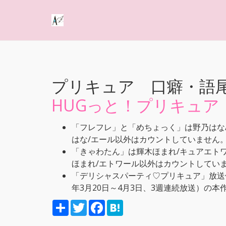
プリキュア 口癖・語
HUGっと！プリキュア
「フレフレ」と「めちょっく」は野乃はな
はな/エール以外はカウントしていません
「きゃわたん」は輝木ほまれ/キュアエト
ほまれ/エトワール以外はカウントしてい
「デリシャスパーティ♡プリキュア」放送
年3月20日～4月3日、3週連続放送）の
S
T
F
H
h
w
a
a
a
i
c
t