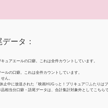
尾データ：
/キュアエールの口癖。これは全件カウントしています。
。
ワールの口癖。これは全件カウントしています。
ません。
休止中に放送された「映画HUGっと！プリキュア♡ふたりはプ
本作品相当分口癖・語尾データは、合計集計対象外としてこちら