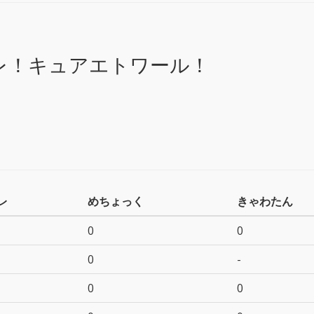
レ！キュアエトワール！
レ
めちょっく
きゃわたん
0
0
0
-
0
0