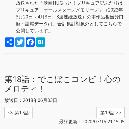
放送された「映画HUGっと！プリキュア♡ふたりは
プリキュア オールスターズメモリーズ」（2022年
3月20日～4月3日、3週連続放送）の本作品相当分口
癖・語尾データは、合計集計対象外としてこちらで
公開しています。
S
T
F
H
h
w
a
a
a
i
c
t
r
t
e
e
e
t
b
n
e
o
a
r
o
k
第18話：
でこぼこコンビ！心の
メロディ！
放送日：2018年06月03日
<< 第17話
第19話 >>
最終更新：2020/07/15 21:15:05