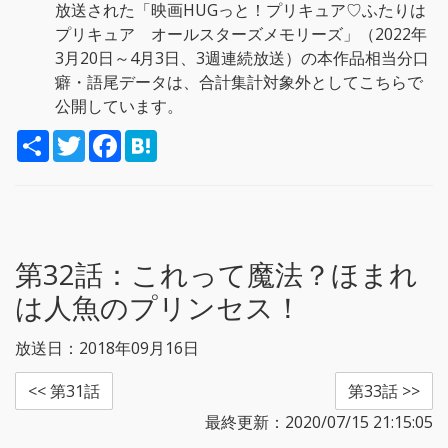
放送された「映画HUGっと！プリキュア♡ふたりは
プリキュア オールスターズメモリーズ」（2022年
3月20日～4月3日、3週連続放送）の本作品相当分口
癖・語尾データは、合計集計対象外としてこちらで
公開しています。
S
T
F
H
h
w
a
a
a
i
c
t
r
t
e
e
e
t
b
n
e
o
a
r
o
k
第32話：
これって魔法？ほまれ
は人魚のプリンセス！
放送日：2018年09月16日
<< 第31話
第33話 >>
最終更新：2020/07/15 21:15:05