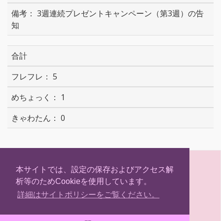
3週連続プレゼントキャンペーン（第3週）の告
知
合計
5
1
0
S
T
F
H
h
w
a
a
本サイトでは、設定の保存およびアクセス解
a
i
c
t
析等のためCookieを使用しています。
r
t
e
e
(C) Hokkaidosm
e
t
b
n
詳細はサイトポリシーをご覧ください。
e
o
a
r
o
k