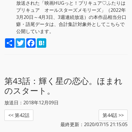
放送された「映画HUGっと！プリキュア♡ふたりは
プリキュア オールスターズメモリーズ」（2022年
3月20日～4月3日、3週連続放送）の本作品相当分口
癖・語尾データは、合計集計対象外としてこちらで
公開しています。
S
T
F
H
h
w
a
a
a
i
c
t
r
t
e
e
e
t
b
n
e
o
a
r
o
k
第43話：
輝く星の恋心。ほまれ
のスタート。
放送日：2018年12月09日
<< 第42話
第44話 >>
最終更新：2020/07/15 21:15:05