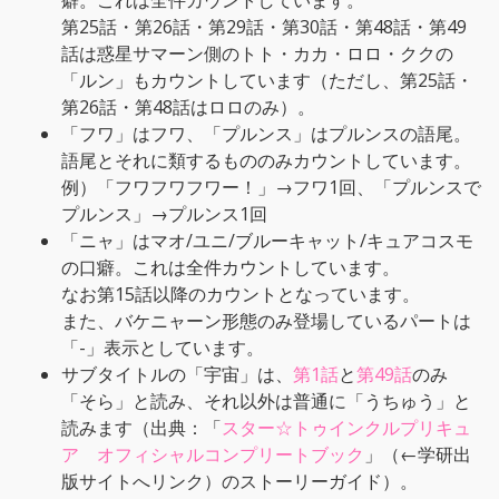
癖。これは全件カウントしています。
第25話・第26話・第29話・第30話・第48話・第49
話は惑星サマーン側のトト・カカ・ロロ・ククの
「ルン」もカウントしています（ただし、第25話・
第26話・第48話はロロのみ）。
「フワ」はフワ、「プルンス」はプルンスの語尾。
語尾とそれに類するもののみカウントしています。
例）「フワフワフワー！」→フワ1回、「プルンスで
プルンス」→プルンス1回
「ニャ」はマオ/ユニ/ブルーキャット/キュアコスモ
の口癖。これは全件カウントしています。
なお第15話以降のカウントとなっています。
また、バケニャーン形態のみ登場しているパートは
「-」表示としています。
サブタイトルの「宇宙」は、
第1話
と
第49話
のみ
「そら」と読み、それ以外は普通に「うちゅう」と
読みます（出典：「
スター☆トゥインクルプリキュ
ア オフィシャルコンプリートブック
」（←学研出
版サイトへリンク）のストーリーガイド）。