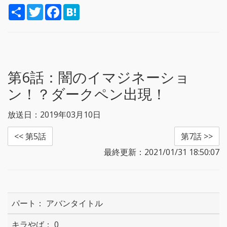
S
T
F
H
h
w
a
a
a
i
c
t
r
t
e
e
e
t
b
n
e
o
a
r
o
k
第6話：
闇のイマジネーショ
ン！？ダークペン出現！
放送日：2019年03月10日
<< 第5話
第7話 >>
最終更新：2021/01/31 18:50:07
アバンタイトル
0