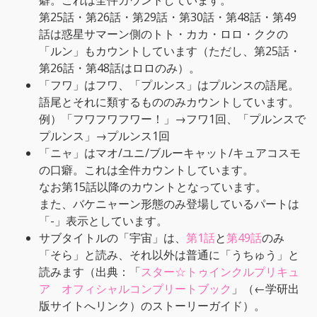
癖。これは全件カウントしています。
第25話・第26話・第29話・第30話・第48話・第49
話は惑星サマーン側のトト・カカ・ロロ・ククの
「ルン」もカウントしています（ただし、第25話・
第26話・第48話はロロのみ）。
「フワ」はフワ、「プルンス」はプルンスの語尾。
語尾とそれに類するもののみカウントしています。
例）「フワフワフワー！」→フワ1回、「プルンスで
プルンス」→プルンス1回
「ニャ」はマオ/ユニ/ブルーキャット/キュアコスモ
の口癖。これは全件カウントしています。
なお第15話以降のカウントとなっています。
また、バケニャーン形態のみ登場しているパートは
「-」表示としています。
サブタイトルの「宇宙」は、
第1話
と
第49話
のみ
「そら」と読み、それ以外は普通に「うちゅう」と
読みます（出典：「
スター☆トゥインクルプリキュ
ア オフィシャルコンプリートブック
」（←学研出
版サイトへリンク）のストーリーガイド）。