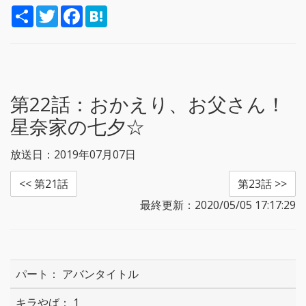
S
T
F
H
h
w
a
a
a
i
c
t
r
t
e
e
e
t
b
n
e
o
a
r
o
k
第22話：
おかえり、お父さん！
星奈家の七夕☆
放送日：2019年07月07日
<< 第21話
第23話 >>
最終更新：2020/05/05 17:17:29
アバンタイトル
1