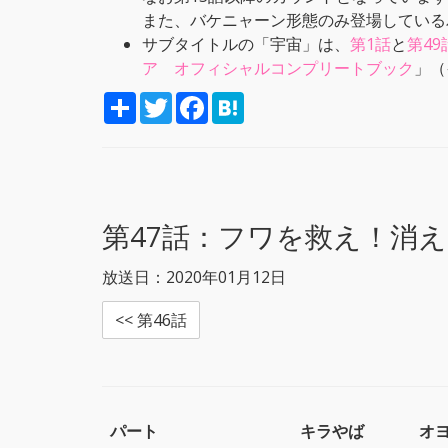
また、バケニャーン形態のみ登場している
サブタイトルの「宇宙」は、
第1話
と
第49
ア オフィシャルコンプリートブック
」（
S
T
F
H
h
w
a
a
a
i
c
t
r
t
e
e
e
t
b
n
e
o
a
r
o
k
第47話：
フワを救え！消え
放送日：2020年01月12日
<< 第46話
パート
キラやば
オ