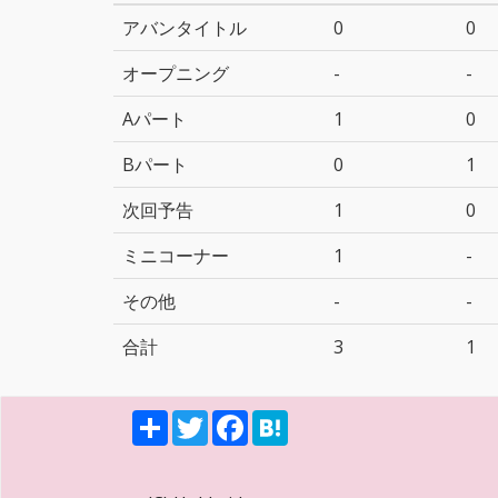
アバンタイトル
0
0
オープニング
-
-
Aパート
1
0
Bパート
0
1
次回予告
1
0
ミニコーナー
1
-
その他
-
-
合計
3
1
S
T
F
H
h
w
a
a
a
i
c
t
r
t
e
e
e
t
b
n