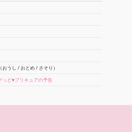
おうし / おとめ / さそり）
グっど♥プリキュアの予告