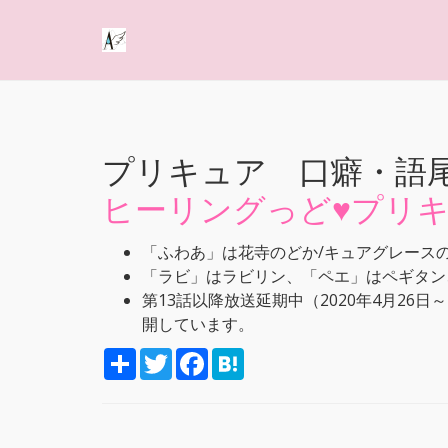
プリキュア 口癖・語
ヒーリングっど♥プリ
「ふわあ」は花寺のどか/キュアグレース
「ラビ」はラビリン、「ペエ」はペギタン
第13話以降放送延期中（2020年4月26
開しています。
S
T
F
H
h
w
a
a
a
i
c
t
r
t
e
e
e
t
b
n
e
o
a