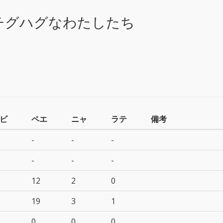
チグハグなわたしたち
ビ
ペエ
ニャ
ラテ
備考
-
-
-
-
-
-
2
12
2
0
19
3
1
0
0
0