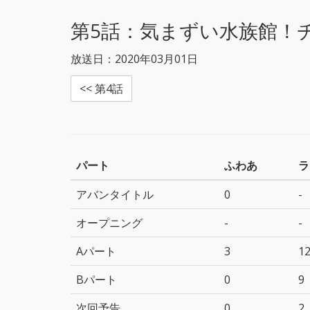
r
o
k
第5話：
気まずい水族館！
放送日：2020年03月01日
<< 第4話
パート
ふわあ
ラ
アバンタイトル
0
-
オープニング
-
-
Aパート
3
1
Bパート
0
9
次回予告
0
2