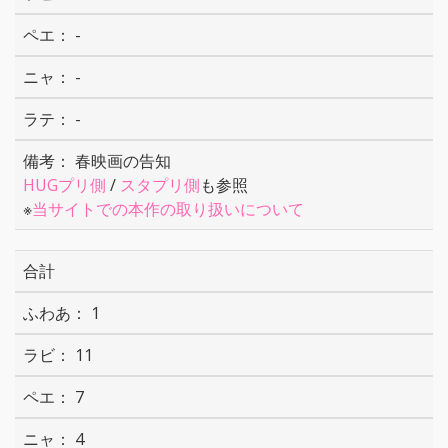
-
-
-
春映画の告知
HUGプリ側
/
スタプリ側
も参照
※
当サイトでの本作の取り扱いについて
合計
1
11
7
4