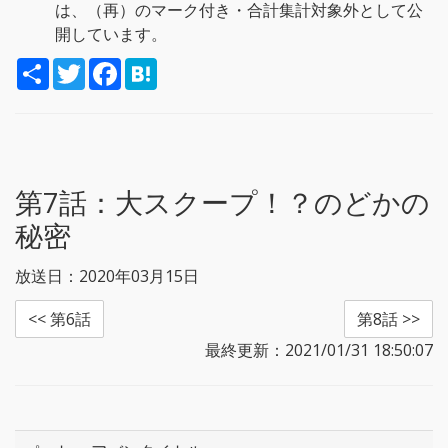
は、（再）のマーク付き・合計集計対象外として公
開しています。
S
T
F
H
h
w
a
a
a
i
c
t
r
t
e
e
e
t
b
n
e
o
a
r
o
k
第7話：
大スクープ！？のどかの
秘密
放送日：2020年03月15日
<< 第6話
第8話 >>
最終更新：2021/01/31 18:50:07