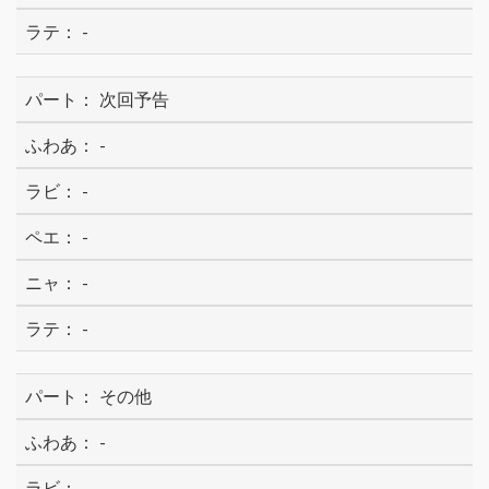
-
次回予告
-
-
-
-
-
その他
-
-