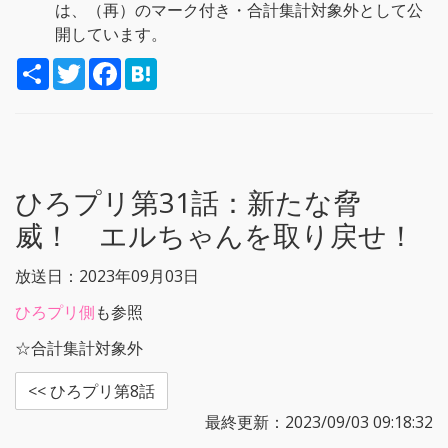
は、（再）のマーク付き・合計集計対象外として公
開しています。
S
T
F
H
h
w
a
a
a
i
c
t
r
t
e
e
e
t
b
n
e
o
a
r
o
k
ひろプリ第31話：
新たな脅
威！ エルちゃんを取り戻せ！
放送日：2023年09月03日
ひろプリ側
も参照
☆合計集計対象外
<< ひろプリ第8話
最終更新：2023/09/03 09:18:32