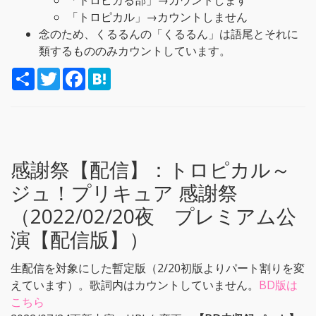
「トロピカる部」→カウントします
「トロピカル」→カウントしません
念のため、くるるんの「くるるん」は語尾とそれに
類するもののみカウントしています。
S
T
F
H
h
w
a
a
a
i
c
t
r
t
e
e
e
t
b
n
e
o
a
r
o
k
感謝祭【配信】：
トロピカル～
ジュ！プリキュア 感謝祭
（2022/02/20夜 プレミアム公
演【配信版】）
生配信を対象にした暫定版（2/20初版よりパート割りを変
えています）。歌詞内はカウントしていません。
BD版は
こちら