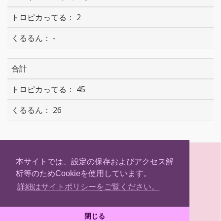
2
-
合計
45
26
S
T
F
H
h
w
a
a
本サイトでは、設定の保存およびアクセス解
a
i
c
t
析等のためCookieを使用しています。
r
t
e
e
(C) Hokkaidosm
e
t
b
n
詳細はサイトポリシーをご覧ください。
e
o
a
r
o
k
閉じる