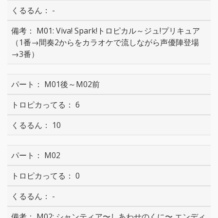
-
M01: Viva! Spark!トロピカル～ジュ!プリキュア
（1番→間奏2からをカラオケで流しながら声優陣登場
→3番）
M01後～M02前
6
10
M02
0
-
M02: シャンティア〜しあわせのくに〜 エンディ