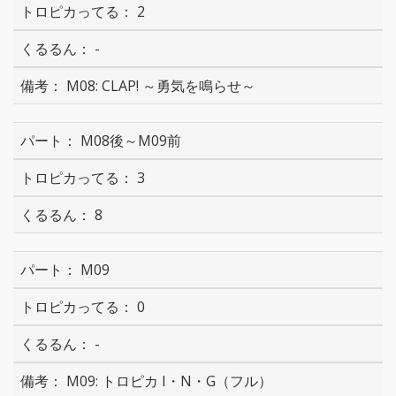
2
-
M08: CLAP! ～勇気を鳴らせ～
M08後～M09前
3
8
M09
0
-
M09: トロピカ I・N・G（フル）