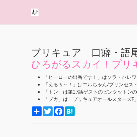
プリキュア 口癖・語
ひろがるスカイ！プリ
「ヒーローの出番です！」はソラ・ハレワ
「えるぅ～！」はエルちゃん/プリンセス
「トン」は第27話ゲストのピンクットン
「プカ」は「プリキュアオールスターズF
S
T
F
H
h
w
a
a
a
i
c
t
r
t
e
e
e
t
b
n
e
o
a