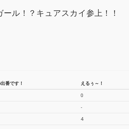
ガール！？キュアスカイ参上！！
の出番です！
えるぅ～！
0
-
4