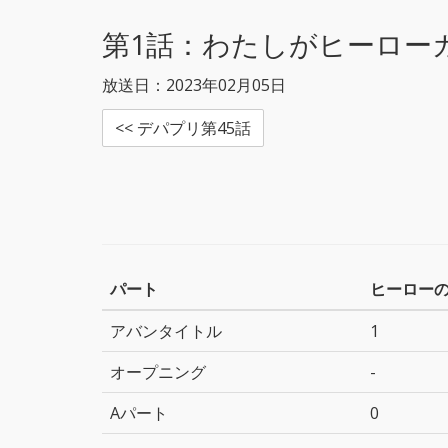
r
o
k
第1話：
わたしがヒーロー
放送日：2023年02月05日
<< デパプリ第45話
パート
ヒーロー
アバンタイトル
1
オープニング
-
Aパート
0