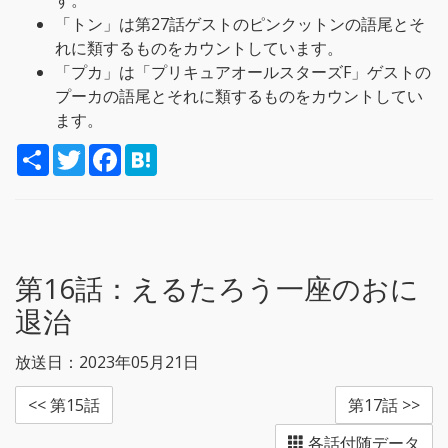
す。
「トン」は第27話ゲストのピンクットンの語尾とそ
れに類するものをカウントしています。
「プカ」は「プリキュアオールスターズF」ゲストの
プーカの語尾とそれに類するものをカウントしてい
ます。
S
T
F
H
h
w
a
a
a
i
c
t
r
t
e
e
e
t
b
n
e
o
a
r
o
k
第16話：
えるたろう一座のおに
退治
放送日：2023年05月21日
<< 第15話
第17話 >>
各話付随データ